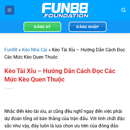
Bỏ
qua
nội
dung
ĐĂNG KÝ
ĐĂNG NHẬP
Fun88
»
Kèo Nhà Cái
»
Kèo Tài Xỉu – Hướng Dẫn Cách Đọc
Các Mức Kèo Quen Thuộc
Kèo Tài Xỉu – Hướng Dẫn Cách Đọc Các
Mức Kèo Quen Thuộc
Nhắc đến kèo tài xỉu, ai cũng đều nghĩ ngay đến việc phải
dự đoán tổng số bàn thắng của trận đấu. Với tính chất đặc
sắc như vậy, đây luôn là lựa chọn ưu tiên của đông đảo