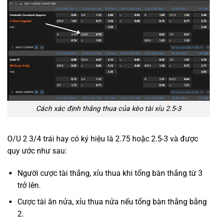
Cách xác định thắng thua của kèo tài xỉu 2.5-3
O/U 2 3/4 trái hay có ký hiệu là 2.75 hoặc 2.5-3 và được
quy ước như sau:
Người cược tài thắng, xỉu thua khi tổng bàn thắng từ 3
trở lên.
Cược tài ăn nửa, xỉu thua nửa nếu tổng bàn thắng bằng
2.