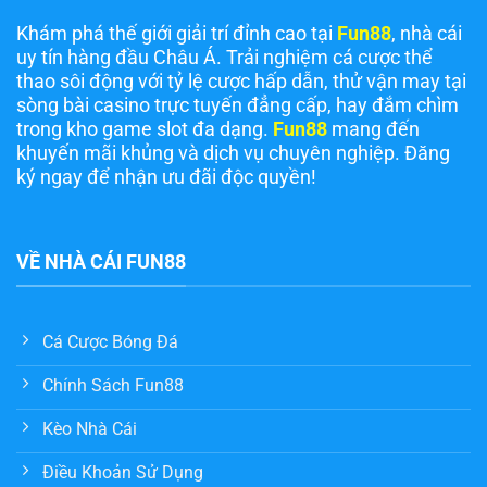
Khám phá thế giới giải trí đỉnh cao tại
Fun88
, nhà cái
uy tín hàng đầu Châu Á. Trải nghiệm cá cược thể
thao sôi động với tỷ lệ cược hấp dẫn, thử vận may tại
sòng bài casino trực tuyến đẳng cấp, hay đắm chìm
trong kho game slot đa dạng.
Fun88
mang đến
khuyến mãi khủng và dịch vụ chuyên nghiệp. Đăng
ký ngay để nhận ưu đãi độc quyền!
VỀ NHÀ CÁI FUN88
Cá Cược Bóng Đá
Chính Sách Fun88
Kèo Nhà Cái
Điều Khoản Sử Dụng