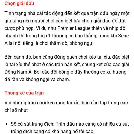
Chọn giải đấu
Tình trạng nhà cái tác động đến kết quả trận đấu ngày một
gia tăng nên người chơi cần biết lựa chọn giải đấu để đặt
cược phù hợp. Ví dụ như Premier League thiên về nhịp độ
nhanh thì trong hiệp 1 thường có bàn thắng, trong khi Serie
A lại nổi tiếng là chơi thăm dò, phòng ngự,…
Bên cạnh đó, bạn cũng đừng quên chơi kèo tài xỉu, đặc biệt
là tài xỉu thẻ phạt ở các trận bán kết, chung kết của các giải
Đông Nam Á. Bởi các đội bóng ở đây thường có xu hướng
đá rắn và không ngại va chạm.
Thống kê của trận
Với những trận chơi kèo rung tài xỉu, bạn cần tập trung các
chỉ số như:
Số cú sút trúng đích: Trận đấu nào càng có nhiều cú sút
trúng đích càng có khả năng nổ tài cao.