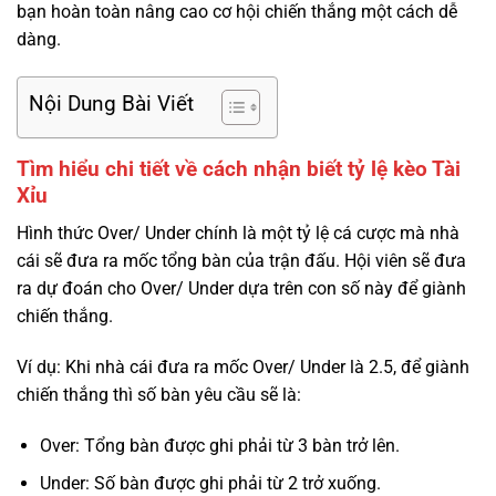
bạn hoàn toàn nâng cao cơ hội chiến thắng một cách dễ
dàng.
Nội Dung Bài Viết
Tìm hiểu chi tiết về cách nhận biết tỷ lệ kèo Tài
Xỉu
Hình thức Over/ Under chính là một tỷ lệ cá cược mà nhà
cái sẽ đưa ra mốc tổng bàn của trận đấu. Hội viên sẽ đưa
ra dự đoán cho Over/ Under dựa trên con số này để giành
chiến thắng.
Ví dụ: Khi nhà cái đưa ra mốc Over/ Under là 2.5, để giành
chiến thắng thì số bàn yêu cầu sẽ là:
Over: Tổng bàn được ghi phải từ 3 bàn trở lên.
Under: Số bàn được ghi phải từ 2 trở xuống.