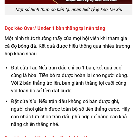
Một số hình thức cơ bản tại nhận biết tỷ lệ kèo Tài Xỉu
Đọc kèo Over/ Under 1 bàn thắng tại nền tảng
Một hình thức thường thấy của mọi hội viên khi tham gia
cá độ bóng đá. Kết quả được hiểu thông qua nhiều trường
hợp khác nhau.
Đặt cửa Tài: Nếu trận đấu chỉ có 1 bàn, kết quả cuối
cùng là hòa. Tiền bỏ ra được hoàn lại cho người dùng.
Với 2 bàn thắng trở lên, bạn giành thắng lợi cuối cùng
với toàn bộ số tiền đặt cược.
Đặt cửa Xỉu: Nếu trận đấu không có bàn được ghi,
người chơi giành được toàn bộ số tiền thắng cược. Hãy
cân nhắc lựa chọn trận đấu phù hợp để nâng cao khả
năng chiến thắng nhé.