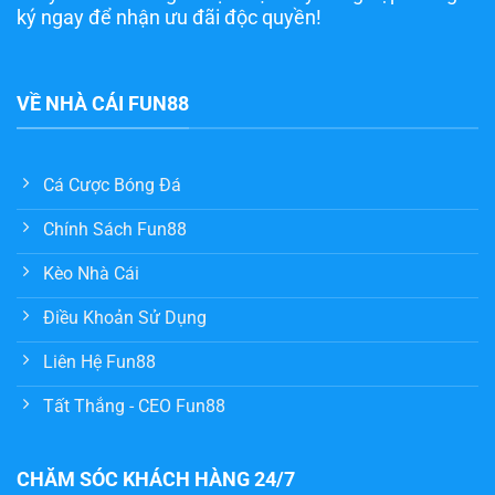
ký ngay để nhận ưu đãi độc quyền!
VỀ NHÀ CÁI FUN88
Cá Cược Bóng Đá
Chính Sách Fun88
Kèo Nhà Cái
Điều Khoản Sử Dụng
Liên Hệ Fun88
Tất Thắng - CEO Fun88
CHĂM SÓC KHÁCH HÀNG 24/7